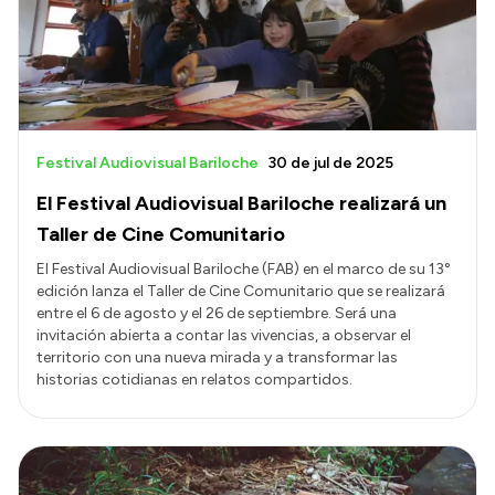
Transparencia
Presupuesto
Boletín Oficial
Compras y licitaciones
Festival Audiovisual Bariloche
30 de jul de 2025
Consulta de expedientes
El Festival Audiovisual Bariloche realizará un
Consulta de pago a proveedores
Taller de Cine Comunitario
Convocatorias
El Festival Audiovisual Bariloche (FAB) en el marco de su 13°
edición lanza el Taller de Cine Comunitario que se realizará
Intranet
entre el 6 de agosto y el 26 de septiembre. Será una
Login
invitación abierta a contar las vivencias, a observar el
territorio con una nueva mirada y a transformar las
historias cotidianas en relatos compartidos.