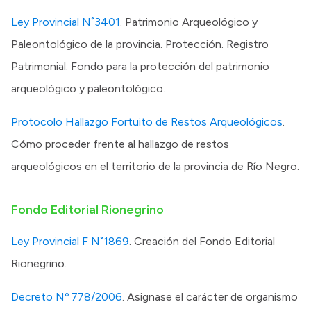
Transparencia
Ley Provincial N˚3401
. Patrimonio Arqueológico y
Paleontológico de la provincia. Protección. Registro
Presupuesto
Patrimonial. Fondo para la protección del patrimonio
Boletín Oficial
arqueológico y paleontológico.
Compras y licitaciones
Consulta de expedientes
Protocolo Hallazgo Fortuito de Restos Arqueológicos
.
Consulta de pago a proveedores
Cómo proceder frente al hallazgo de restos
Convocatorias
arqueológicos en el territorio de la provincia de Río Negro.
Intranet
Login
Fondo Editorial Rionegrino
Ley Provincial F N˚1869
. Creación del Fondo Editorial
Rionegrino.
Decreto Nº 778/2006
. Asignase el carácter de organismo