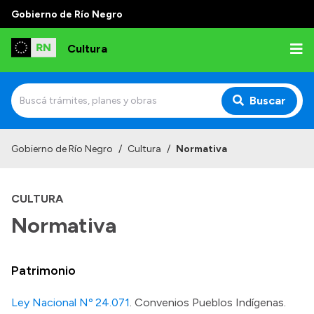
Gobierno de Río Negro
Cultura
Buscar
Inicio
Gobierno de Río Negro
/
Cultura
/
Normativa
Institucional
CULTURA
Funciones
Normativa
Autoridades
Delegaciones
Patrimonio
Normativa
Ley Nacional Nº 24.071
. Convenios Pueblos Indígenas.