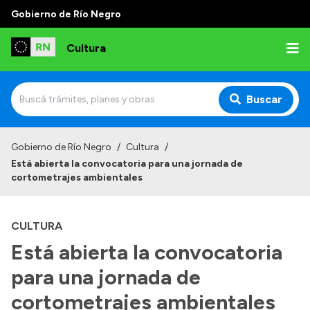
Gobierno de Río Negro
Cultura
Buscar
Inicio
Gobierno de Río Negro
/
Cultura
/
Está abierta la convocatoria para una jornada de
Institucional
cortometrajes ambientales
Funciones
CULTURA
Autoridades
Está abierta la convocatoria
Delegaciones
para una jornada de
Normativa
cortometrajes ambientales