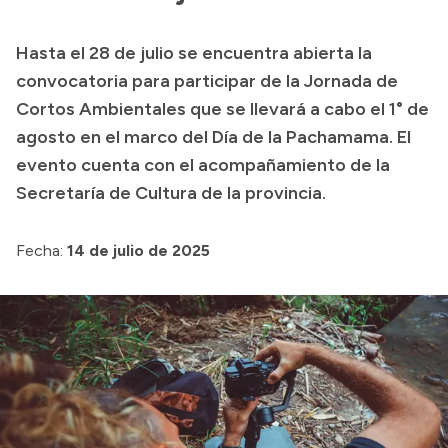
Transparencia
Hasta el 28 de julio se encuentra abierta la
Presupuesto
convocatoria para participar de la Jornada de
Boletín Oficial
Cortos Ambientales que se llevará a cabo el 1° de
agosto en el marco del Día de la Pachamama. El
Compras y licitaciones
evento cuenta con el acompañamiento de la
Consulta de expedientes
Secretaría de Cultura de la provincia.
Consulta de pago a proveedores
Convocatorias
Fecha:
14 de julio de 2025
Intranet
Login