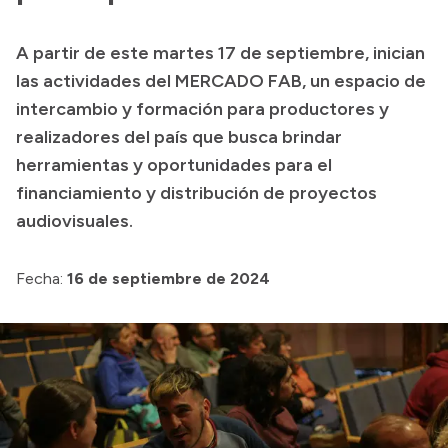
Transparencia
A partir de este martes 17 de septiembre, inician
Presupuesto
las actividades del MERCADO FAB, un espacio de
Boletín Oficial
intercambio y formación para productores y
realizadores del país que busca brindar
Compras y licitaciones
herramientas y oportunidades para el
Consulta de expedientes
financiamiento y distribución de proyectos
Consulta de pago a proveedores
audiovisuales.
Convocatorias
Intranet
Fecha:
16 de septiembre de 2024
Login