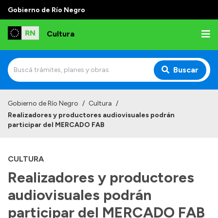
Gobierno de Río Negro
Cultura
Buscar
Inicio
Gobierno de Río Negro
/
Cultura
/
Realizadores y productores audiovisuales podrán
Institucional
participar del MERCADO FAB
Funciones
CULTURA
Autoridades
Realizadores y productores
Delegaciones
audiovisuales podrán
Normativa
participar del MERCADO FAB