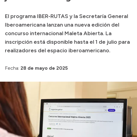
Transparencia
El programa IBER-RUTAS y la Secretaría General
Presupuesto
Iberoamericana lanzan una nueva edición del
Boletín Oficial
concurso internacional Maleta Abierta. La
inscripción está disponible hasta el 1 de julio para
Compras y licitaciones
realizadores del espacio iberoamericano.
Consulta de expedientes
Consulta de pago a proveedores
Fecha:
28 de mayo de 2025
Convocatorias
Intranet
Login