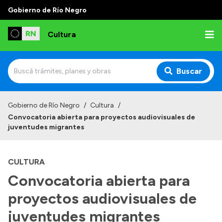
Gobierno de Río Negro
Cultura
Buscar
Inicio
Gobierno de Río Negro
/
Cultura
/
Convocatoria abierta para proyectos audiovisuales de
Institucional
juventudes migrantes
Funciones
CULTURA
Autoridades
Convocatoria abierta para
Delegaciones
proyectos audiovisuales de
Normativa
juventudes migrantes