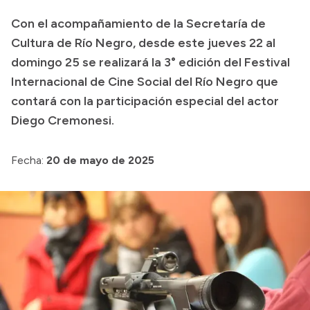
Transparencia
Con el acompañamiento de la Secretaría de
Cultura de Río Negro, desde este jueves 22 al
Presupuesto
domingo 25 se realizará la 3° edición del Festival
Boletín Oficial
Internacional de Cine Social del Río Negro que
Compras y licitaciones
contará con la participación especial del actor
Consulta de expedientes
Diego Cremonesi.
Consulta de pago a proveedores
Fecha:
20 de mayo de 2025
Convocatorias
Intranet
Login