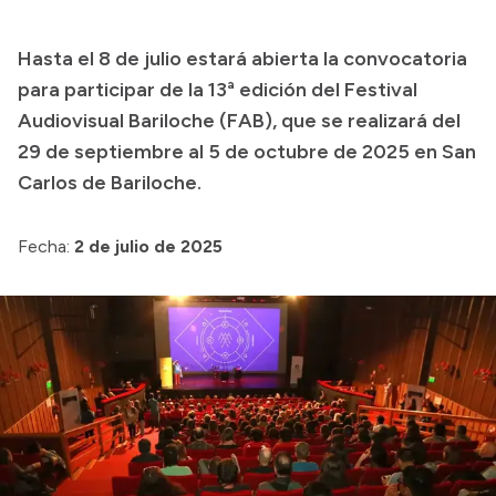
Transparencia
Hasta el 8 de julio estará abierta la convocatoria
Presupuesto
para participar de la 13ª edición del Festival
Boletín Oficial
Audiovisual Bariloche (FAB), que se realizará del
29 de septiembre al 5 de octubre de 2025 en San
Compras y licitaciones
Carlos de Bariloche.
Consulta de expedientes
Consulta de pago a proveedores
Fecha:
2 de julio de 2025
Convocatorias
Intranet
Login