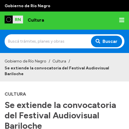
Gobierno de Río Negro
Cultura
Buscar
Inicio
Gobierno de Río Negro
/
Cultura
/
Se extiende la convocatoria del Festival Audiovisual
Institucional
Bariloche
Funciones
CULTURA
Autoridades
Se extiende la convocatoria
Delegaciones
del Festival Audiovisual
Normativa
Bariloche