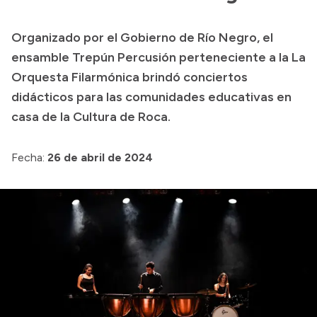
Transparencia
Organizado por el Gobierno de Río Negro, el
Presupuesto
ensamble Trepún Percusión perteneciente a la La
Boletín Oficial
Orquesta Filarmónica brindó conciertos
didácticos para las comunidades educativas en
Compras y licitaciones
casa de la Cultura de Roca.
Consulta de expedientes
Consulta de pago a proveedores
Fecha:
26 de abril de 2024
Convocatorias
Intranet
Login