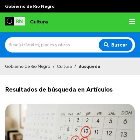
Gobierno de Río Negro
Cultura
Buscar
Inicio
Gobierno de Río Negro
/
Cultura
/
Búsqueda
Institucional
Resultados de búsqueda en Artículos
Funciones
Autoridades
Delegaciones
Normativa