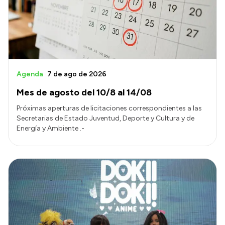
Transparencia
Presupuesto
Boletín Oficial
Compras y licitaciones
Agenda
7 de ago de 2026
Consulta de expedientes
Mes de agosto del 10/8 al 14/08
Consulta de pago a proveedores
Próximas aperturas de licitaciones correspondientes a las
Convocatorias
Secretarias de Estado Juventud, Deporte y Cultura y de
Energía y Ambiente .-
Intranet
Login