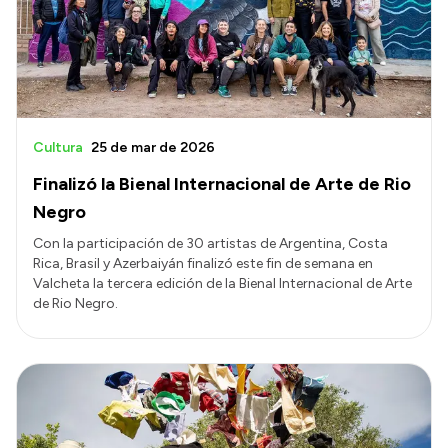
Transparencia
Presupuesto
Boletín Oficial
Compras y licitaciones
Cultura
25 de mar de 2026
Consulta de expedientes
Finalizó la Bienal Internacional de Arte de Rio
Consulta de pago a proveedores
Negro
Convocatorias
Con la participación de 30 artistas de Argentina, Costa
Rica, Brasil y Azerbaiyán finalizó este fin de semana en
Intranet
Valcheta la tercera edición de la Bienal Internacional de Arte
Login
de Rio Negro.