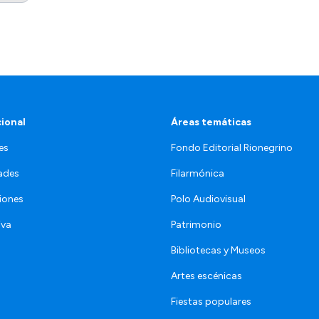
cional
Áreas temáticas
es
Fondo Editorial Rionegrino
ades
Filarmónica
iones
Polo Audiovisual
iva
Patrimonio
Bibliotecas y Museos
Artes escénicas
Fiestas populares