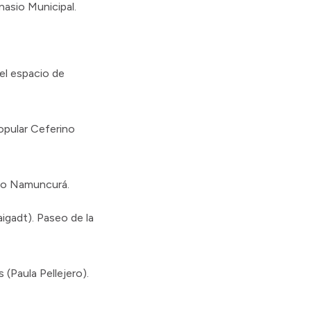
nasio Municipal.
el espacio de
opular Ceferino
ino Namuncurá.
igadt). Paseo de la
 (Paula Pellejero).