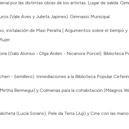
nal por las distintas obras de los artistas. Lugar de salida: Gim
ros (Vale Aves y Julieta Japines). Gimnasio Municipal.
o, instalación de Maxi Peralta | Argumentos sobre el tiempo y 
Mujer
ria (Gabi Alonso - Olga Arden - Nicanora Porcel). Biblioteca P
echen - Semillero). Inmediaciones a la Biblioteca Popular Cefer
 (Mirtha Bermegui) y Colmenas para la cohabitación (Milagros Wa
lcheta (Lucía Sorans), Pele da Terra (Juji) y Cine con las manos