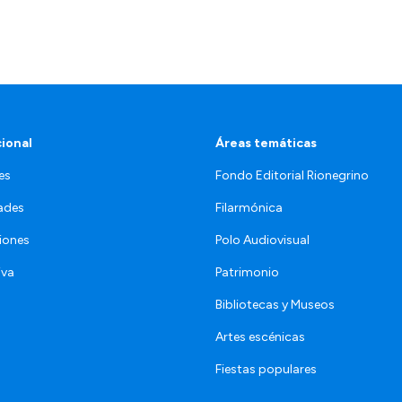
cional
Áreas temáticas
es
Fondo Editorial Rionegrino
ades
Filarmónica
iones
Polo Audiovisual
iva
Patrimonio
Bibliotecas y Museos
Artes escénicas
Fiestas populares