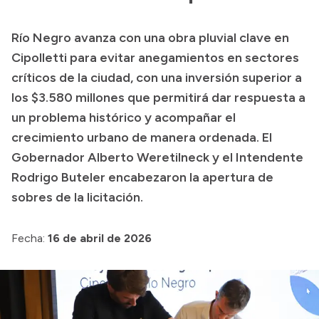
Transparencia
Río Negro avanza con una obra pluvial clave en
Presupuesto
Cipolletti para evitar anegamientos en sectores
Boletín Oficial
críticos de la ciudad, con una inversión superior a
los $3.580 millones que permitirá dar respuesta a
Compras y licitaciones
un problema histórico y acompañar el
Consulta de expedientes
crecimiento urbano de manera ordenada. El
Consulta de pago a proveedores
Gobernador Alberto Weretilneck y el Intendente
Convocatorias
Rodrigo Buteler encabezaron la apertura de
Intranet
sobres de la licitación.
Login
Fecha:
16 de abril de 2026