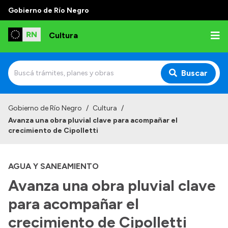
Gobierno de Río Negro
Cultura
Buscar
Inicio
Gobierno de Río Negro
/
Cultura
/
Avanza una obra pluvial clave para acompañar el
Institucional
crecimiento de Cipolletti
Funciones
AGUA Y SANEAMIENTO
Autoridades
Avanza una obra pluvial clave
Delegaciones
para acompañar el
Normativa
crecimiento de Cipolletti