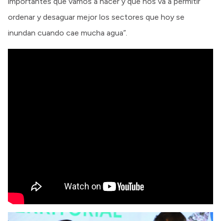
importantes que vamos a hacer y que nos va a permitir
ordenar y desaguar mejor los sectores que hoy se
inundan cuando cae mucha agua”.