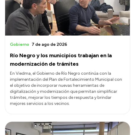
Transparencia
Presupuesto
Boletín Oficial
Compras y licitaciones
Gobierno
7 de ago de 2026
Consulta de expedientes
Río Negro y los municipios trabajan en la
Consulta de pago a proveedores
modernización de trámites
Convocatorias
En Viedma, el Gobierno de Río Negro continúa con la
implementación del Plan de Fortalecimiento Municipal con
Intranet
el objetivo de incorporar nuevas herramientas de
Login
digitalización y modernización que permitan simplificar
trámites, mejorar los tiempos de respuesta y brindar
mejores servicios a los vecinos.