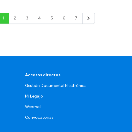
1
2
3
4
5
6
7
Siguiente
Accesos directos
Gestión Documental Electrónica
Mi Legajo
Webmail
Convocatorias