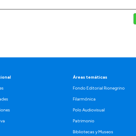
cional
Áreas temáticas
es
Fondo Editorial Rionegrino
ades
Filarmónica
iones
Polo Audiovisual
iva
Patrimonio
Bibliotecas y Museos