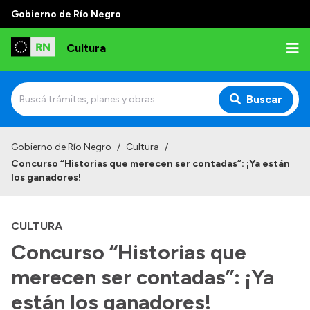
Gobierno de Río Negro
Cultura
Buscar
Inicio
Gobierno de Río Negro
/
Cultura
/
Concurso “Historias que merecen ser contadas”: ¡Ya están
Institucional
los ganadores!
Funciones
CULTURA
Autoridades
Concurso “Historias que
Delegaciones
merecen ser contadas”: ¡Ya
Normativa
están los ganadores!