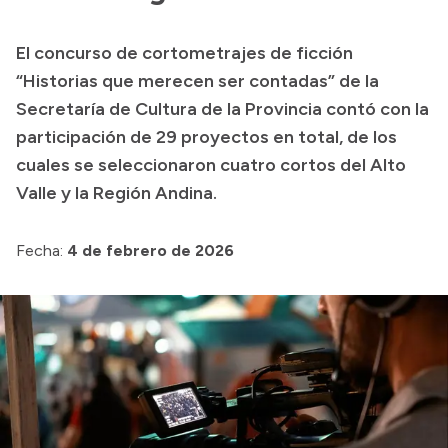
Transparencia
El concurso de cortometrajes de ficción
Presupuesto
“Historias que merecen ser contadas” de la
Boletín Oficial
Secretaría de Cultura de la Provincia contó con la
participación de 29 proyectos en total, de los
Compras y licitaciones
cuales se seleccionaron cuatro cortos del Alto
Consulta de expedientes
Valle y la Región Andina.
Consulta de pago a proveedores
Convocatorias
Fecha:
4 de febrero de 2026
Intranet
Login