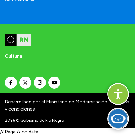
Cultura
Desarrollado por el Ministerio de Modernización.
Términos
y condiciones
2026
© Gobierno de Río Negro
// Page // no data