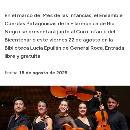
Transparencia
En el marco del Mes de las Infancias, el Ensamble
Presupuesto
Cuerdas Patagónicas de la Filarmónica de Río
Boletín Oficial
Negro se presentará junto al Coro Infantil del
Bicentenario este viernes 22 de agosto en la
Compras y licitaciones
Biblioteca Lucía Epullán de General Roca. Entrada
Consulta de expedientes
libre y gratuita.
Consulta de pago a proveedores
Convocatorias
Fecha:
18 de agosto de 2025
Intranet
Login