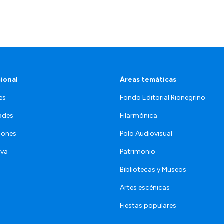
cional
Áreas temáticas
es
Fondo Editorial Rionegrino
ades
Filarmónica
iones
Polo Audiovisual
iva
Patrimonio
Bibliotecas y Museos
Artes escénicas
Fiestas populares