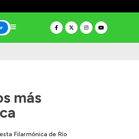
ar
los más
ica
uesta Filarmónica de Río