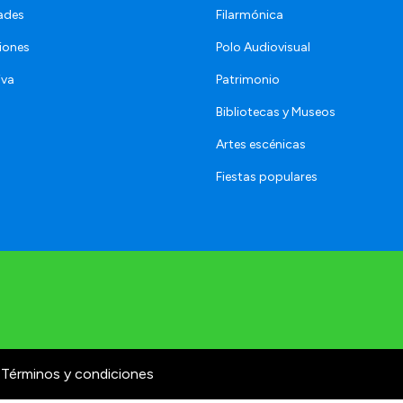
ades
Filarmónica
iones
Polo Audiovisual
iva
Patrimonio
Bibliotecas y Museos
Artes escénicas
Fiestas populares
Términos y condiciones