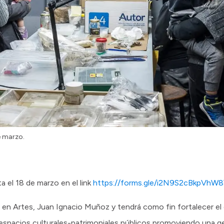
e marzo.
a el 18 de marzo en el link
https://forms.gle/i2N9S2cBkpVhW
o en Artes, Juan Ignacio Muñoz y tendrá como fin fortalecer el 
spacios culturales-patrimoniales públicos promoviendo una ges