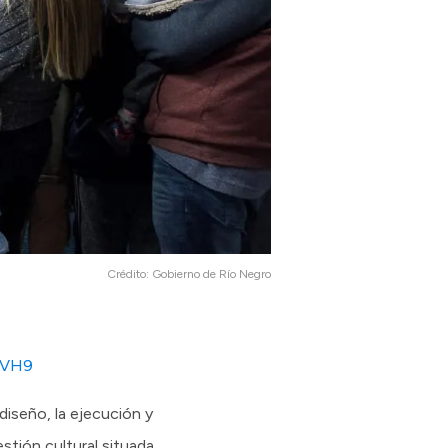
Crédito:
Gobierno de Río Negro
8VH9
diseño, la ejecución y
tión cultural situada,