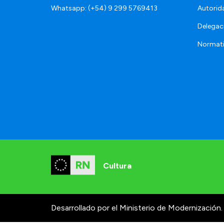
Whatsapp: (+54) 9 299 5769413
Autorid
Delegac
Normat
Cultura
Desarrollado por el Ministerio de Modernización.