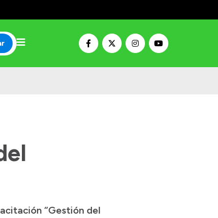
ar
del
pacitación “Gestión del