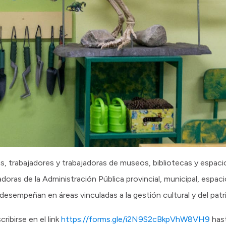
as, trabajadores y trabajadoras de museos, bibliotecas y espaci
doras de la Administración Pública provincial, municipal, espac
desempeñan en áreas vinculadas a la gestión cultural y del patr
ribirse en el link
https://forms.gle/i2N9S2cBkpVhW8VH9
has