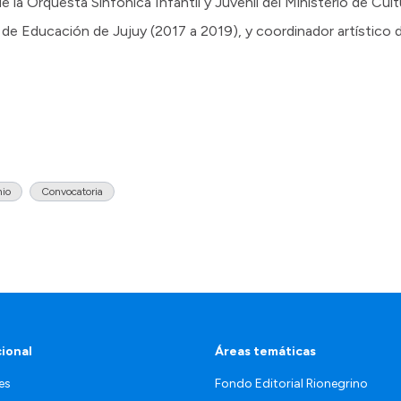
de la Orquesta Sinfónica Infantil y Juvenil del Ministerio de Cul
 de Educación de Jujuy (2017 a 2019), y coordinador artístico d
nio
Convocatoria
cional
Áreas temáticas
es
Fondo Editorial Rionegrino