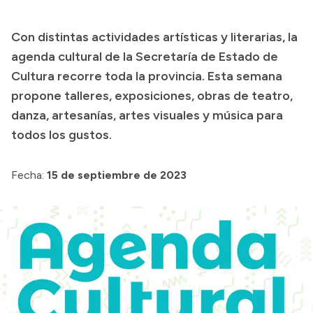
Transparencia
Con distintas actividades artísticas y literarias, la
Presupuesto
agenda cultural de la Secretaría de Estado de
Boletín Oficial
Cultura recorre toda la provincia. Esta semana
propone talleres, exposiciones, obras de teatro,
Compras y licitaciones
danza, artesanías, artes visuales y música para
Consulta de expedientes
todos los gustos.
Consulta de pago a proveedores
Convocatorias
Fecha:
15 de septiembre de 2023
Intranet
Login