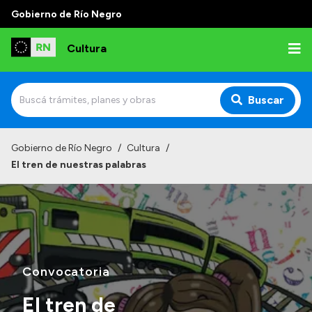
Gobierno de Río Negro
Cultura
Buscar
Inicio
Gobierno de Río Negro
/
Cultura
/
El tren de nuestras palabras
Institucional
Funciones
Autoridades
Delegaciones
Convocatoria
Normativa
El tren de