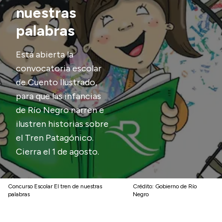
nuestras
Transparencia
palabras
Presupuesto
Boletín Oficial
Está abierta la
convocatoria escolar
Compras y licitaciones
de Cuento Ilustrado,
Consulta de expedientes
para que las infancias
Consulta de pago a proveedores
de Río Negro narren e
Convocatorias
ilustren historias sobre
Intranet
el Tren Patagónico.
Login
Cierra el 1 de agosto.
Concurso Escolar El tren de nuestras
Crédito:
Gobierno de Río
palabras
Negro