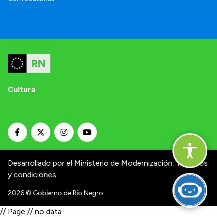
Cultura
Desarrollado por el Ministerio de Modernización.
Términos
y condiciones
2026
© Gobierno de Río Negro
// Page // no data