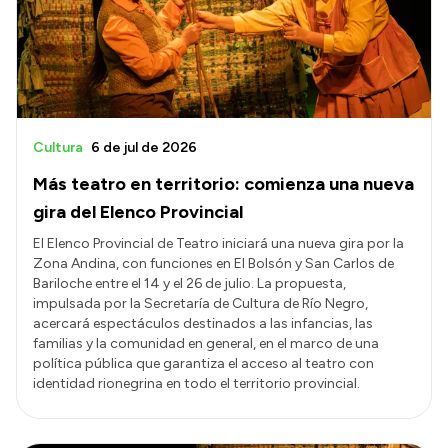
Transparencia
Presupuesto
Boletín Oficial
Compras y licitaciones
Cultura
6 de jul de 2026
Consulta de expedientes
Más teatro en territorio: comienza una nueva
Consulta de pago a proveedores
gira del Elenco Provincial
Convocatorias
El Elenco Provincial de Teatro iniciará una nueva gira por la
Zona Andina, con funciones en El Bolsón y San Carlos de
Intranet
Bariloche entre el 14 y el 26 de julio. La propuesta,
Login
impulsada por la Secretaría de Cultura de Río Negro,
acercará espectáculos destinados a las infancias, las
familias y la comunidad en general, en el marco de una
política pública que garantiza el acceso al teatro con
identidad rionegrina en todo el territorio provincial.