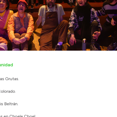
unidad
Las Grutas.
Colorado.
is Beltrán.
es en Choele Choel.