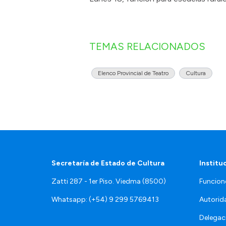
TEMAS RELACIONADOS
Elenco Provincial de Teatro
Cultura
Secretaría de Estado de Cultura
Institu
Zatti 287 - 1er Piso. Viedma (8500)
Funcion
Whatsapp: (+54) 9 299 5769413
Autorid
Delegac