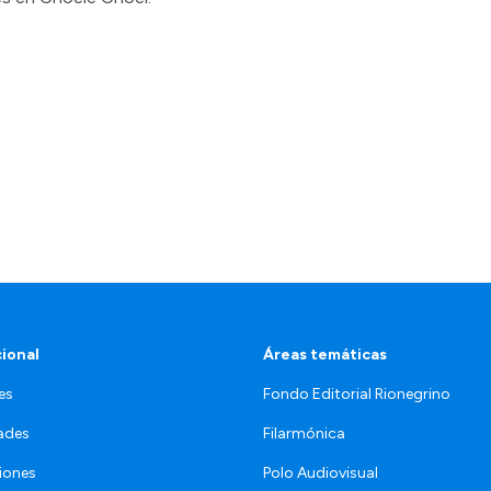
cional
Áreas temáticas
es
Fondo Editorial Rionegrino
ades
Filarmónica
iones
Polo Audiovisual