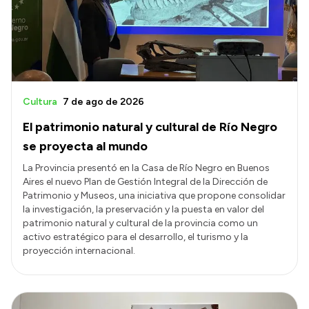
Transparencia
Presupuesto
Boletín Oficial
Compras y licitaciones
Cultura
7 de ago de 2026
Consulta de expedientes
El patrimonio natural y cultural de Río Negro
Consulta de pago a proveedores
se proyecta al mundo
Convocatorias
La Provincia presentó en la Casa de Río Negro en Buenos
Aires el nuevo Plan de Gestión Integral de la Dirección de
Intranet
Patrimonio y Museos, una iniciativa que propone consolidar
Login
la investigación, la preservación y la puesta en valor del
patrimonio natural y cultural de la provincia como un
activo estratégico para el desarrollo, el turismo y la
proyección internacional.