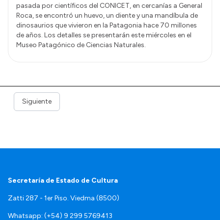
pasada por científicos del CONICET, en cercanías a General
Roca, se encontró un huevo, un diente y una mandíbula de
dinosaurios que vivieron en la Patagonia hace 70 millones
de años. Los detalles se presentarán este miércoles en el
Museo Patagónico de Ciencias Naturales.
Siguiente
Secretaría de Estado de Cultura
Zatti 287 - 1er Piso. Viedma (8500)
Whatsapp: (+54) 9 299 5769413