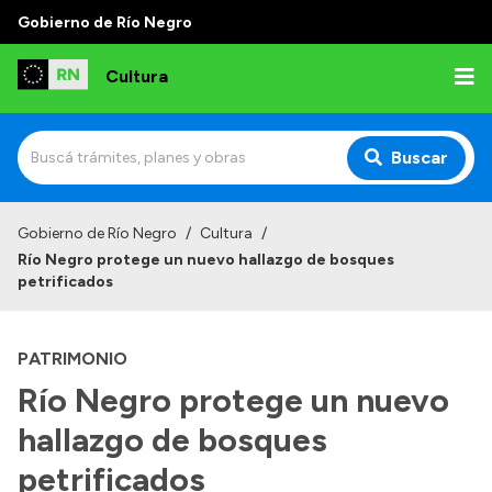
Gobierno de Río Negro
Cultura
Buscar
Inicio
Gobierno de Río Negro
/
Cultura
/
Río Negro protege un nuevo hallazgo de bosques
Institucional
petrificados
Funciones
PATRIMONIO
Autoridades
Río Negro protege un nuevo
Delegaciones
hallazgo de bosques
Normativa
petrificados