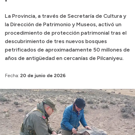
Transparencia
La Provincia, a través de Secretaría de Cultura y
Presupuesto
la Dirección de Patrimonio y Museos, activó un
Boletín Oficial
procedimiento de protección patrimonial tras el
descubrimiento de tres nuevos bosques
Compras y licitaciones
petrificados de aproximadamente 50 millones de
Consulta de expedientes
años de antigüedad en cercanías de Pilcaniyeu.
Consulta de pago a proveedores
Convocatorias
Fecha:
20 de junio de 2026
Intranet
Login