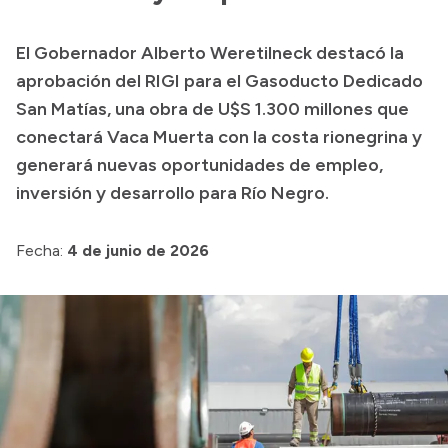
Transparencia
El Gobernador Alberto Weretilneck destacó la
Presupuesto
aprobación del RIGI para el Gasoducto Dedicado
Boletín Oficial
San Matías, una obra de U$S 1.300 millones que
conectará Vaca Muerta con la costa rionegrina y
Compras y licitaciones
generará nuevas oportunidades de empleo,
Consulta de expedientes
inversión y desarrollo para Río Negro.
Consulta de pago a proveedores
Convocatorias
Fecha:
4 de junio de 2026
Intranet
Login