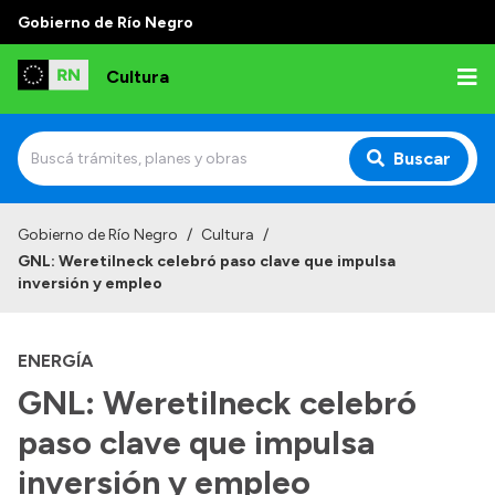
Gobierno de Río Negro
Cultura
Buscar
Inicio
Gobierno de Río Negro
/
Cultura
/
GNL: Weretilneck celebró paso clave que impulsa
Institucional
inversión y empleo
Funciones
ENERGÍA
Autoridades
GNL: Weretilneck celebró
Delegaciones
paso clave que impulsa
Normativa
inversión y empleo