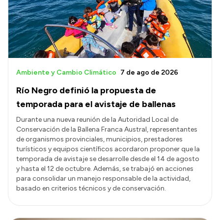
Transparencia
Presupuesto
Boletín Oficial
Compras y licitaciones
Ambiente y Cambio Climático
7 de ago de 2026
Consulta de expedientes
Río Negro definió la propuesta de
Consulta de pago a proveedores
temporada para el avistaje de ballenas
Convocatorias
Durante una nueva reunión de la Autoridad Local de
Conservación de la Ballena Franca Austral, representantes
Intranet
de organismos provinciales, municipios, prestadores
Login
turísticos y equipos científicos acordaron proponer que la
temporada de avistaje se desarrolle desde el 14 de agosto
y hasta el 12 de octubre. Además, se trabajó en acciones
para consolidar un manejo responsable de la actividad,
basado en criterios técnicos y de conservación.