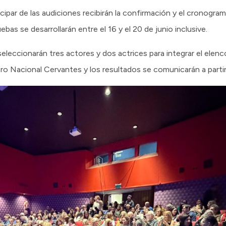
cipar de las audiciones recibirán la confirmación y el cronogr
uebas se desarrollarán entre el 16 y el 20 de junio inclusive.
eleccionarán tres actores y dos actrices para integrar el elenco
ro Nacional Cervantes y los resultados se comunicarán a partir 