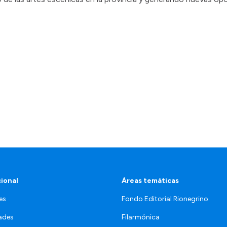
cional
Áreas temáticas
es
Fondo Editorial Rionegrino
ades
Filarmónica