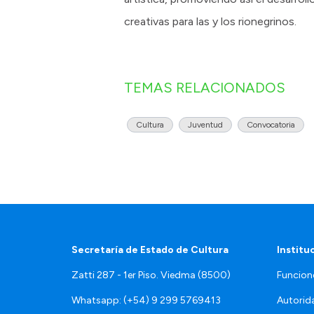
creativas para las y los rionegrinos.
TEMAS RELACIONADOS
Cultura
Juventud
Convocatoria
Secretaría de Estado de Cultura
Institu
Zatti 287 - 1er Piso. Viedma (8500)
Funcion
Whatsapp: (+54) 9 299 5769413
Autorid