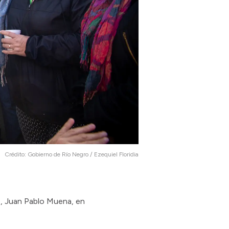
Crédito:
Gobierno de Río Negro / Ezequiel Floridia
o, Juan Pablo Muena, en