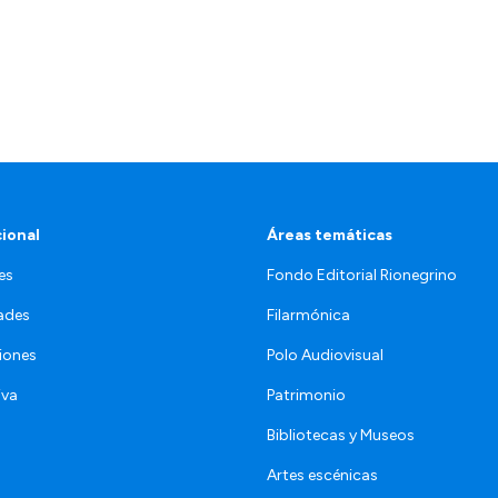
cional
Áreas temáticas
es
Fondo Editorial Rionegrino
ades
Filarmónica
iones
Polo Audiovisual
iva
Patrimonio
Bibliotecas y Museos
Artes escénicas