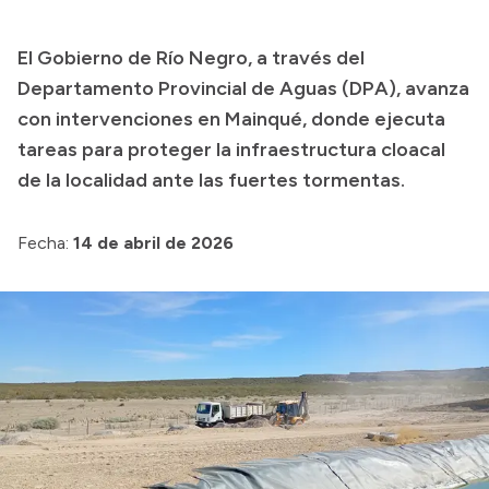
Transparencia
El Gobierno de Río Negro, a través del
Presupuesto
Departamento Provincial de Aguas (DPA), avanza
Boletín Oficial
con intervenciones en Mainqué, donde ejecuta
tareas para proteger la infraestructura cloacal
Compras y licitaciones
de la localidad ante las fuertes tormentas.
Consulta de expedientes
Consulta de pago a proveedores
Fecha:
14 de abril de 2026
Convocatorias
Intranet
Login