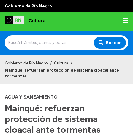
Gobierno de Río Negro
Cultura
Buscar
Inicio
Gobierno de Río Negro
/
Cultura
/
Mainqué: refuerzan protección de sistema cloacal ante
Institucional
tormentas
Funciones
AGUA Y SANEAMIENTO
Autoridades
Mainqué: refuerzan
Delegaciones
protección de sistema
Normativa
cloacal ante tormentas