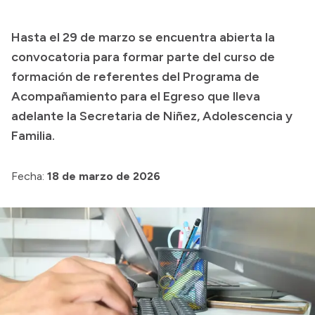
Transparencia
Hasta el 29 de marzo se encuentra abierta la
Presupuesto
convocatoria para formar parte del curso de
Boletín Oficial
formación de referentes del Programa de
Acompañamiento para el Egreso que lleva
Compras y licitaciones
adelante la Secretaria de Niñez, Adolescencia y
Consulta de expedientes
Familia.
Consulta de pago a proveedores
Convocatorias
Fecha:
18 de marzo de 2026
Intranet
Login