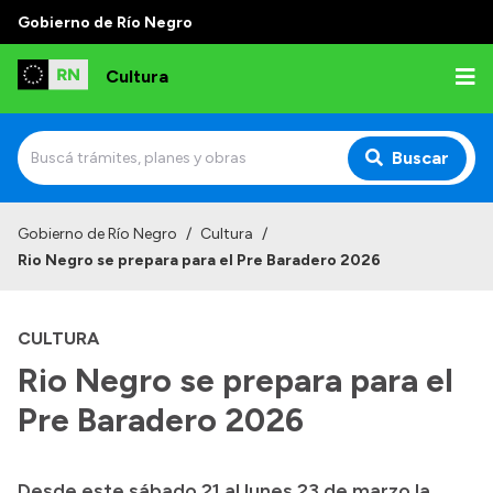
Gobierno de Río Negro
Cultura
Buscar
Inicio
Gobierno de Río Negro
/
Cultura
/
Rio Negro se prepara para el Pre Baradero 2026
Institucional
Funciones
CULTURA
Autoridades
Rio Negro se prepara para el
Delegaciones
Pre Baradero 2026
Normativa
Desde este sábado 21 al lunes 23 de marzo la