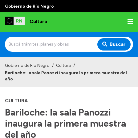
Gobierno de Río Negro
Cultura
Buscar
Inicio
Gobierno de Río Negro
/
Cultura
/
Bariloche: la sala Panozzi inaugura la primera muestra del
Institucional
año
Funciones
CULTURA
Autoridades
Bariloche: la sala Panozzi
Delegaciones
inaugura la primera muestra
Normativa
del año