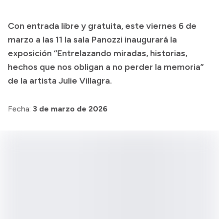
Transparencia
Con entrada libre y gratuita, este viernes 6 de
Presupuesto
marzo a las 11 la sala Panozzi inaugurará la
Boletín Oficial
exposición “Entrelazando miradas, historias,
hechos que nos obligan a no perder la memoria”
Compras y licitaciones
de la artista Julie Villagra.
Consulta de expedientes
Consulta de pago a proveedores
Fecha:
3 de marzo de 2026
Convocatorias
Intranet
Login