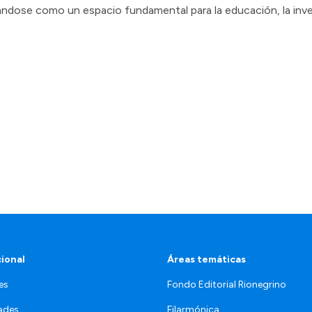
ándose como un espacio fundamental para la educación, la inve
cional
Áreas temáticas
es
Fondo Editorial Rionegrino
ades
Filarmónica