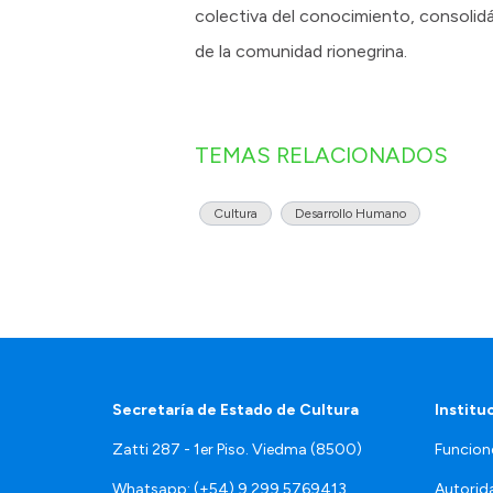
colectiva del conocimiento, consolid
de la comunidad rionegrina.
TEMAS RELACIONADOS
Cultura
Desarrollo Humano
Secretaría de Estado de Cultura
Institu
Zatti 287 - 1er Piso. Viedma (8500)
Funcion
Whatsapp: (+54) 9 299 5769413
Autorid