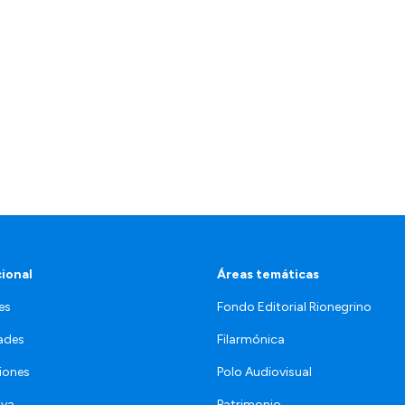
cional
Áreas temáticas
es
Fondo Editorial Rionegrino
ades
Filarmónica
iones
Polo Audiovisual
iva
Patrimonio