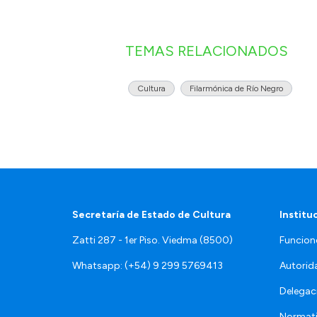
TEMAS RELACIONADOS
Cultura
Filarmónica de Río Negro
Secretaría de Estado de Cultura
Institu
Zatti 287 - 1er Piso. Viedma (8500)
Funcion
Whatsapp: (+54) 9 299 5769413
Autorid
Delegac
Normat