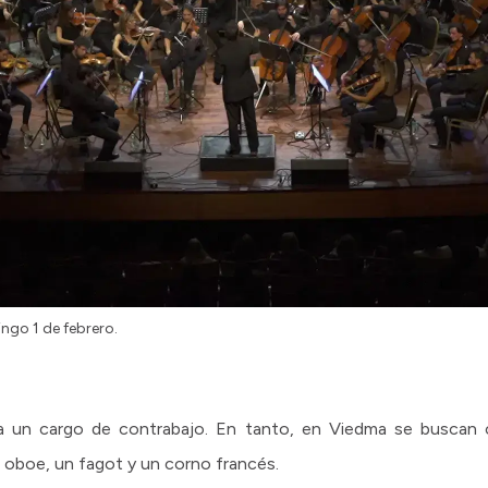
ingo 1 de febrero.
a un cargo de contrabajo. En tanto, en Viedma se buscan c
un oboe, un fagot y un corno francés.