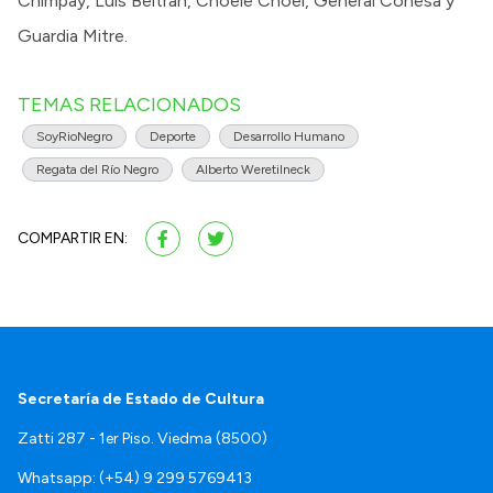
Chimpay, Luis Beltrán, Choele Choel, General Conesa y
Guardia Mitre.
TEMAS RELACIONADOS
SoyRioNegro
Deporte
Desarrollo Humano
Regata del Río Negro
Alberto Weretilneck
COMPARTIR EN:
Secretaría de Estado de Cultura
Zatti 287 - 1er Piso. Viedma (8500)
Whatsapp: (+54) 9 299 5769413