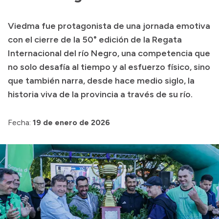
Transparencia
Viedma fue protagonista de una jornada emotiva
Presupuesto
con el cierre de la 50° edición de la Regata
Boletín Oficial
Internacional del río Negro, una competencia que
no solo desafía al tiempo y al esfuerzo físico, sino
Compras y licitaciones
que también narra, desde hace medio siglo, la
Consulta de expedientes
historia viva de la provincia a través de su río.
Consulta de pago a proveedores
Convocatorias
Fecha:
19 de enero de 2026
Intranet
Login