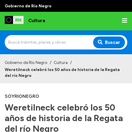
Gobierno de Río Negro
Cultura
Buscar
Inicio
Gobierno de Río Negro
/
Cultura
/
Weretilneck celebró los 50 años de historia de la Regata
Institucional
del río Negro
Funciones
SOYRIONEGRO
Autoridades
Weretilneck celebró los 50
Delegaciones
años de historia de la Regata
Normativa
del río Negro