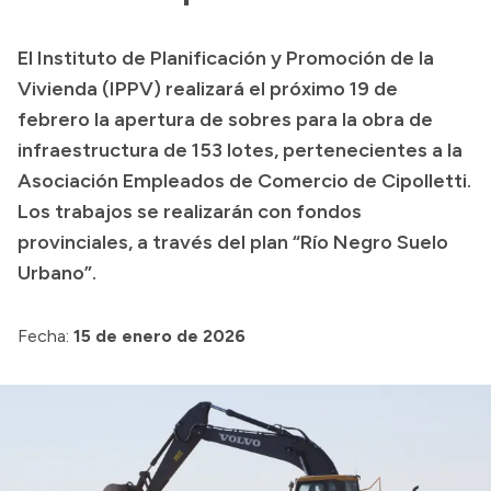
Transparencia
El Instituto de Planificación y Promoción de la
Presupuesto
Vivienda (IPPV) realizará el próximo 19 de
Boletín Oficial
febrero la apertura de sobres para la obra de
infraestructura de 153 lotes, pertenecientes a la
Compras y licitaciones
Asociación Empleados de Comercio de Cipolletti.
Consulta de expedientes
Los trabajos se realizarán con fondos
Consulta de pago a proveedores
provinciales, a través del plan “Río Negro Suelo
Convocatorias
Urbano”.
Intranet
Login
Fecha:
15 de enero de 2026