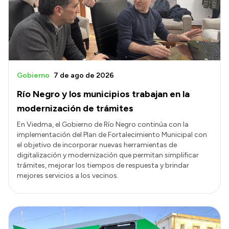
Transparencia
Presupuesto
Boletín Oficial
Compras y licitaciones
Gobierno
7 de ago de 2026
Consulta de expedientes
Río Negro y los municipios trabajan en la
Consulta de pago a proveedores
modernización de trámites
Convocatorias
En Viedma, el Gobierno de Río Negro continúa con la
implementación del Plan de Fortalecimiento Municipal con
Intranet
el objetivo de incorporar nuevas herramientas de
Login
digitalización y modernización que permitan simplificar
trámites, mejorar los tiempos de respuesta y brindar
mejores servicios a los vecinos.