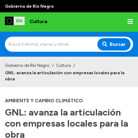
Gobierno de Río Negro
Cultura
Buscar
Inicio
Gobierno de Río Negro
/
Cultura
/
GNL: avanza la articulación con empresas locales para la
Institucional
obra
Funciones
AMBIENTE Y CAMBIO CLIMÁTICO
Autoridades
GNL: avanza la articulación
Delegaciones
con empresas locales para la
Normativa
obra