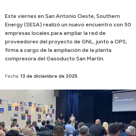
Transparencia
Este viernes en San Antonio Oeste, Southern
Presupuesto
Energy (SESA) realizó un nuevo encuentro con 50
Boletín Oficial
empresas locales para ampliar la red de
proveedores del proyecto de GNL, junto a OPS,
Compras y licitaciones
firma a cargo de la ampliación de la planta
Consulta de expedientes
compresora del Gasoducto San Martín.
Consulta de pago a proveedores
Convocatorias
Fecha:
13 de diciembre de 2025
Intranet
Login