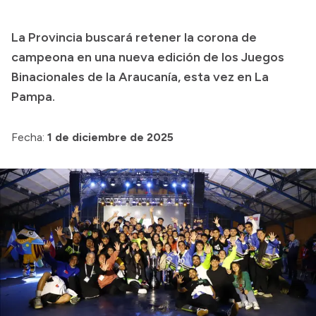
Transparencia
La Provincia buscará retener la corona de
Presupuesto
campeona en una nueva edición de los Juegos
Boletín Oficial
Binacionales de la Araucanía, esta vez en La
Pampa.
Compras y licitaciones
Consulta de expedientes
Fecha:
1 de diciembre de 2025
Consulta de pago a proveedores
Convocatorias
Intranet
Login