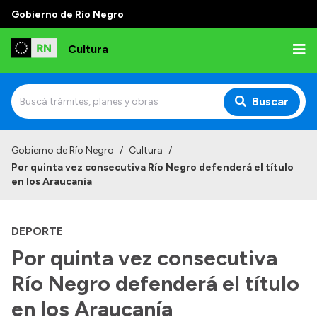
Gobierno de Río Negro
Cultura
Buscar
Inicio
Gobierno de Río Negro
/
Cultura
/
Por quinta vez consecutiva Río Negro defenderá el título
Institucional
en los Araucanía
Funciones
DEPORTE
Autoridades
Por quinta vez consecutiva
Delegaciones
Río Negro defenderá el título
Normativa
en los Araucanía