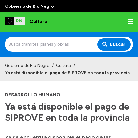
Gobierno de Río Negro
Cultura
Buscar
Inicio
Gobierno de Río Negro
/
Cultura
/
Ya está disponible el pago de SIPROVE en toda la provincia
Institucional
Funciones
DESARROLLO HUMANO
Autoridades
Ya está disponible el pago de
Delegaciones
SIPROVE en toda la provincia
Normativa
Ya se encuentra disponible el pago de las