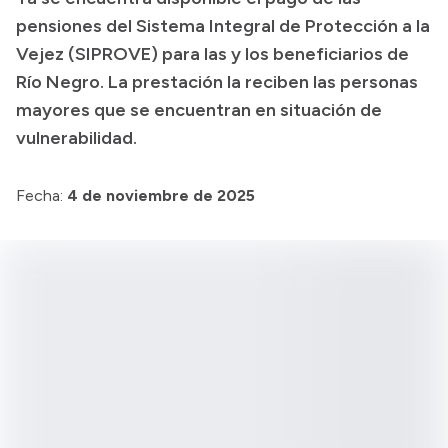
pensiones del Sistema Integral de Protección a la
Transparencia
Vejez (SIPROVE) para las y los beneficiarios de
Presupuesto
Río Negro. La prestación la reciben las personas
Boletín Oficial
mayores que se encuentran en situación de
vulnerabilidad.
Compras y licitaciones
Consulta de expedientes
Fecha:
4 de noviembre de 2025
Consulta de pago a proveedores
Convocatorias
Intranet
Login