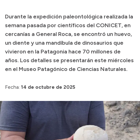
Transparencia
Durante la expedición paleontológica realizada la
Presupuesto
semana pasada por científicos del CONICET, en
Boletín Oficial
cercanías a General Roca, se encontró un huevo,
un diente y una mandíbula de dinosaurios que
Compras y licitaciones
vivieron en la Patagonia hace 70 millones de
Consulta de expedientes
años. Los detalles se presentarán este miércoles
Consulta de pago a proveedores
en el Museo Patagónico de Ciencias Naturales.
Convocatorias
Intranet
Fecha:
14 de octubre de 2025
Login