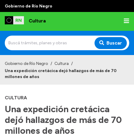
Gobierno de Río Negro
Cultura
Buscar
Inicio
Gobierno de Río Negro
/
Cultura
/
Una expedición cretácica dejó hallazgos de más de 70
Institucional
millones de años
Funciones
CULTURA
Autoridades
Una expedición cretácica
Delegaciones
dejó hallazgos de más de 70
Normativa
millones de años