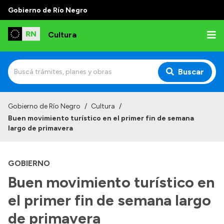
Gobierno de Río Negro
Cultura
Buscar
Inicio
Gobierno de Río Negro
/
Cultura
/
Buen movimiento turístico en el primer fin de semana
Institucional
largo de primavera
Funciones
GOBIERNO
Autoridades
Buen movimiento turístico en
Delegaciones
el primer fin de semana largo
Normativa
de primavera