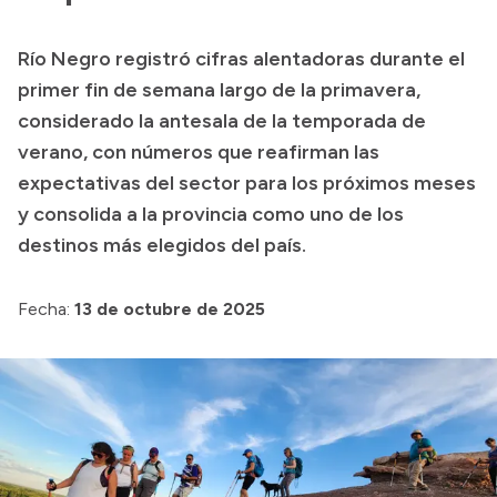
Transparencia
Río Negro registró cifras alentadoras durante el
Presupuesto
primer fin de semana largo de la primavera,
Boletín Oficial
considerado la antesala de la temporada de
verano, con números que reafirman las
Compras y licitaciones
expectativas del sector para los próximos meses
Consulta de expedientes
y consolida a la provincia como uno de los
Consulta de pago a proveedores
destinos más elegidos del país.
Convocatorias
Intranet
Fecha:
13 de octubre de 2025
Login