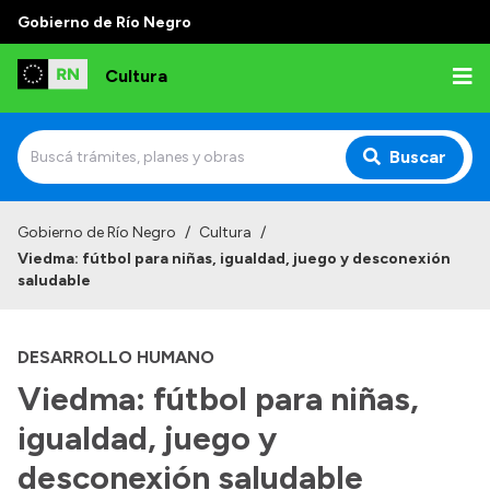
Gobierno de Río Negro
Cultura
Buscar
Inicio
Gobierno de Río Negro
/
Cultura
/
Viedma: fútbol para niñas, igualdad, juego y desconexión
Institucional
saludable
Funciones
DESARROLLO HUMANO
Autoridades
Viedma: fútbol para niñas,
Delegaciones
igualdad, juego y
Normativa
desconexión saludable