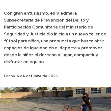
Transparencia
Con gran entusiasmo, en Viedma la
Presupuesto
Subsecretaría de Prevención del Delito y
Boletín Oficial
Participación Comunitaria del Ministerio de
Seguridad y Justicia dio inicio a un nuevo taller de
Compras y licitaciones
fútbol para niñas, una propuesta que busca abrir
Consulta de expedientes
espacios de igualdad en el deporte y promover
Consulta de pago a proveedores
desde la niñez el derecho a jugar, compartir y
Convocatorias
disfrutar en equipo.
Intranet
Login
Fecha:
6 de octubre de 2025