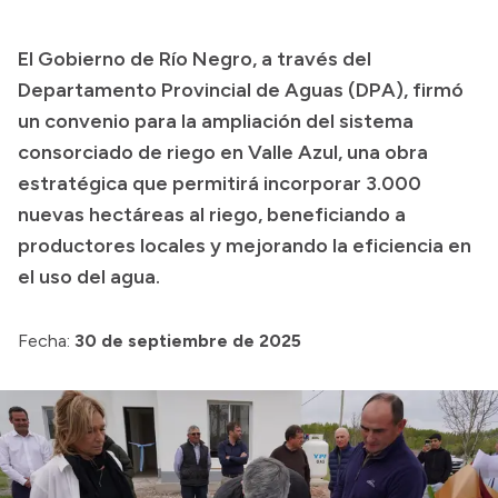
Transparencia
El Gobierno de Río Negro, a través del
Presupuesto
Departamento Provincial de Aguas (DPA), firmó
Boletín Oficial
un convenio para la ampliación del sistema
consorciado de riego en Valle Azul, una obra
Compras y licitaciones
estratégica que permitirá incorporar 3.000
Consulta de expedientes
nuevas hectáreas al riego, beneficiando a
Consulta de pago a proveedores
productores locales y mejorando la eficiencia en
Convocatorias
el uso del agua.
Intranet
Login
Fecha:
30 de septiembre de 2025