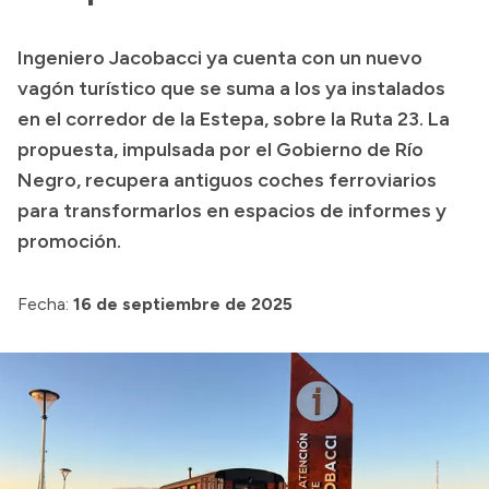
Transparencia
Ingeniero Jacobacci ya cuenta con un nuevo
Presupuesto
vagón turístico que se suma a los ya instalados
Boletín Oficial
en el corredor de la Estepa, sobre la Ruta 23. La
propuesta, impulsada por el Gobierno de Río
Compras y licitaciones
Negro, recupera antiguos coches ferroviarios
Consulta de expedientes
para transformarlos en espacios de informes y
Consulta de pago a proveedores
promoción.
Convocatorias
Intranet
Fecha:
16 de septiembre de 2025
Login