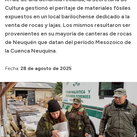
Cultura gestionó el peritaje de materiales fósiles
Transparencia
expuestos en un local barilochense dedicado a la
Presupuesto
venta de rocas y lajas. Los mismos resultaron ser
Boletín Oficial
provenientes en su mayoría de canteras de rocas
de Neuquén que datan del período Mesozoico de
Compras y licitaciones
la Cuenca Neuquina.
Consulta de expedientes
Consulta de pago a proveedores
Fecha:
28 de agosto de 2025
Convocatorias
Intranet
Login