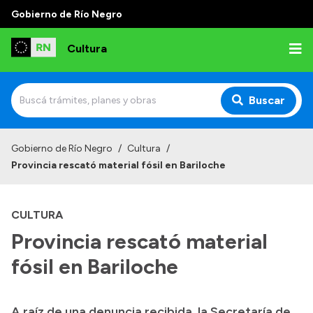
Gobierno de Río Negro
Cultura
Buscar
Inicio
Gobierno de Río Negro
/
Cultura
/
Provincia rescató material fósil en Bariloche
Institucional
Funciones
CULTURA
Autoridades
Provincia rescató material
Delegaciones
fósil en Bariloche
Normativa
A raíz de una denuncia recibida, la Secretaría de