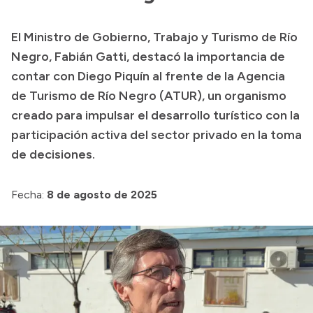
Transparencia
El Ministro de Gobierno, Trabajo y Turismo de Río
Presupuesto
Negro, Fabián Gatti, destacó la importancia de
Boletín Oficial
contar con Diego Piquín al frente de la Agencia
de Turismo de Río Negro (ATUR), un organismo
Compras y licitaciones
creado para impulsar el desarrollo turístico con la
Consulta de expedientes
participación activa del sector privado en la toma
Consulta de pago a proveedores
de decisiones.
Convocatorias
Intranet
Fecha:
8 de agosto de 2025
Login