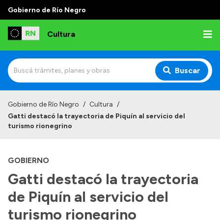
Gobierno de Río Negro
Cultura
Buscar
Inicio
Gobierno de Río Negro
/
Cultura
/
Gatti destacó la trayectoria de Piquín al servicio del
Institucional
turismo rionegrino
Funciones
GOBIERNO
Autoridades
Gatti destacó la trayectoria
Delegaciones
de Piquín al servicio del
Normativa
turismo rionegrino