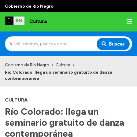
Gobierno de Río Negro
Cultura
Buscar
Inicio
Gobierno de Río Negro
/
Cultura
/
Río Colorado: llega un seminario gratuito de danza
Institucional
contemporánea
Funciones
CULTURA
Autoridades
Río Colorado: llega un
Delegaciones
seminario gratuito de danza
Normativa
contemporánea