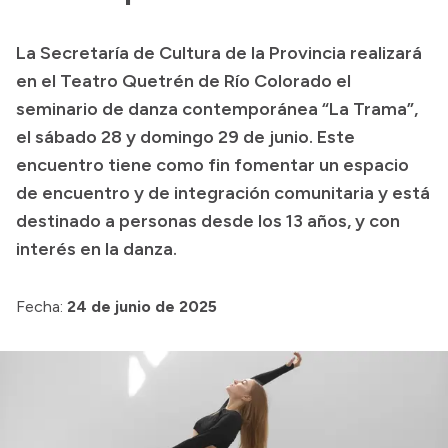
Transparencia
La Secretaría de Cultura de la Provincia realizará
Presupuesto
en el Teatro Quetrén de Río Colorado el
Boletín Oficial
seminario de danza contemporánea “La Trama”,
el sábado 28 y domingo 29 de junio. Este
Compras y licitaciones
encuentro tiene como fin fomentar un espacio
Consulta de expedientes
de encuentro y de integración comunitaria y está
Consulta de pago a proveedores
destinado a personas desde los 13 años, y con
Convocatorias
interés en la danza.
Intranet
Login
Fecha:
24 de junio de 2025